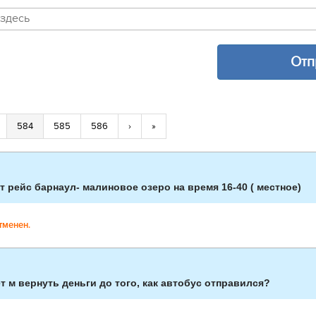
584
585
586
›
»
ет рейс барнаул- малиновое озеро на время 16-40 ( местное)
тменен.
 м вернуть деньги до того, как автобус отправился?