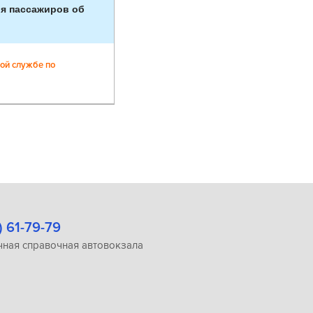
ля пассажиров об
ной службе по
) 61-79-79
чная справочная автовокзала