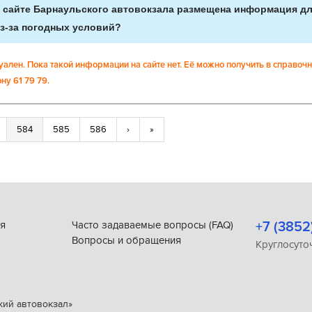
а сайте Барнаульского автовокзала размещена информация д
з-за погодных условий?
уален. Пока такой информации на сайте нет. Её можно получить в справоч
у 61 79 79.
584
585
586
›
»
я
Часто задаваемые вопросы (FAQ)
+7 (3852
Вопросы и обращения
Круглосуто
кий автовокзал»