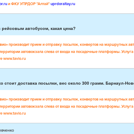
or.ru
и ФКУ УПРДОР "Алтай"
uprdoraltay.ru
 рейсовым автобусом, какая цена?
вио» производит прием и отправку посылок, конвертов на маршрутных а
 территории автовокзала слева от входа на посадочные платформы. Услуга 
те www.tavio.ru
о стоит доставка посылки, вес около 300 грамм. Барнаул-Но
вио» производит прием и отправку посылок, конвертов на маршрутных а
 территории автовокзала слева от входа на посадочные платформы. Услуга 
те www.tavio.ru
евченко