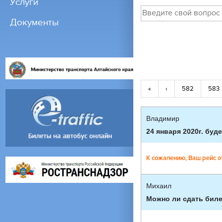
Услуги
Документы
«
‹
582
583
Владимир
24 января 2020г. буд
К сожалению, Ваш рейс о
Михаил
Можно ли сдать билет