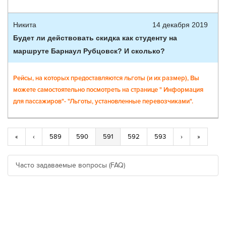
Никита
14 декабря 2019
Будет ли действовать скидка как студенту на
маршруте Барнаул Рубцовск? И сколько?
Рейсы, на которых предоставляются льготы (и их размер), Вы
можете самостоятельно посмотреть на странице " Информация
для пассажиров"- "Льготы, установленные перевозчиками".
«
‹
589
590
591
592
593
›
»
Часто задаваемые вопросы (FAQ)