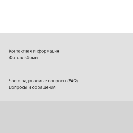
Контактная информация
Фотоальбомы
Часто задаваемые вопросы (FAQ)
Вопросы и обращения
+7 (3852) 61-79-79
Круглосуточная справочная автовокзала
2017-2026 © «Барнаульский автовокзал»