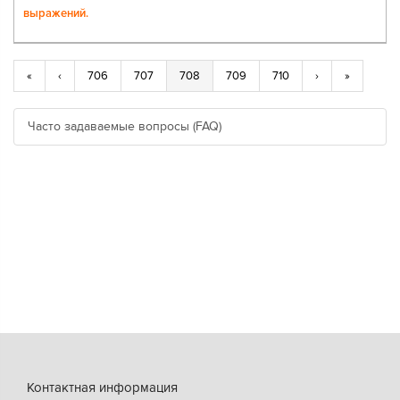
выражений.
«
‹
706
707
708
709
710
›
»
Часто задаваемые вопросы (FAQ)
Контактная информация