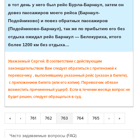
в тот день у него был рейс Бурла-Барнаул, затем он
довез пассажиров моего рейса (Барнаул-
Подойниково) и повез обратных пассажиров
(Подойниково-Барнаул), так же по прибытию его без
отдыха ожидал рейс Барнаул — Белокуриха, итого
более 1200 км без отдыха…
Уважаемый Сергей. В соответствии с действующим
законодательством Вам следует обратиться с претензией к
перевозчику , выполнявшему указанный рейс (указан в билете),
с приложением билета (или его копии). Перевозчик обязан
возместить причиненный ущерб. Если в течении месяца вопрос не
будет решен, следует обращаться в суд.
«
‹
761
762
763
764
765
›
»
Часто задаваемые вопросы (FAQ)