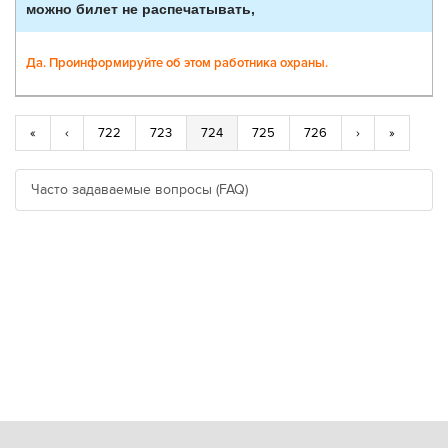
можно билет не распечатывать,
Да. Проинформируйте об этом работника охраны.
«
‹
722
723
724
725
726
›
»
Часто задаваемые вопросы (FAQ)