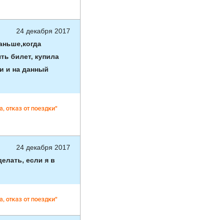
24 декабря 2017
аньше,когда
ть билет, купила
и и на данный
, отказ от поездки"
24 декабря 2017
делать, если я в
, отказ от поездки"