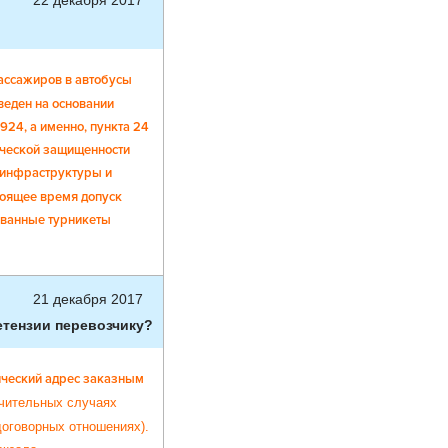
22 декабря 2017
пассажиров в автобусы
веден на основании
24, а именно, пункта 24
ической защищенности
 инфраструктуры и
тоящее время допуск
ованные турникеты
21 декабря 2017
етензии перевозчику?
ический адрес заказным
чительных случаях
договорных отношениях).