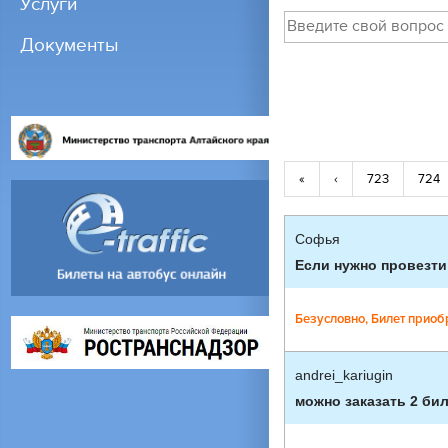
Услуги
Документы
«
‹
723
724
Софья
Если нужно провезти
Безусловно, Билет приоб
andrei_kariugin
можно заказать 2 бил