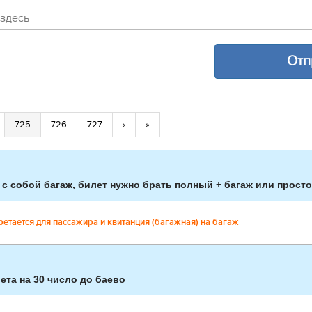
725
726
727
›
»
 с собой багаж, билет нужно брать полный + багаж или прост
ретается для пассажира и квитанция (багажная) на багаж
ета на 30 число до баево