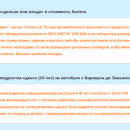
отдельно или входит в стоимость билета
вии с частью 1 статьи 22 "Устава автомобильного транспорта и городского
та" (Федеральный закон от 08.11.2007 № 259-ФЗ) если габаритные разм
 (сумма длины, ширины и высоты) либо Вы хотите поставить её в багажно
билета необходимо. Если не превышают указанных размеров, то Вы имеет
есплатно. Желаем приятной поездки.
подростка одного (14 лет) на автобусе с Барнаула до Завьял
ским Кодексом совершеннолетие наступает в 18 лет. Согласно ст. 26 КГ Р
и до восемнадцати лет с согласия родителей, усыновителей или попечител
тельно без их согласия мелкие сделки.
Если родители считают возможным
я, то посадку в автобус с подтверждением возраста он самостоятельно мо