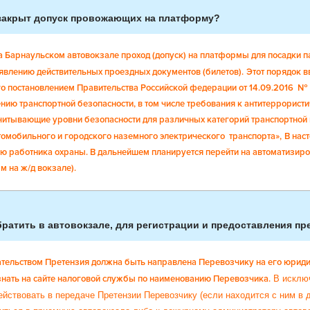
 закрыт допуск провожающих на платформу?
на Барнаульском автовокзале проход (допуск) на платформы для посадки 
явлению действительных проездных документов (билетов).
Этот порядок в
о постановлением Правительства Российской федерации от 14.09.2016 № 9
нию транспортной безопасности, в том числе требования к антитеррорист
учитывающие уровни безопасности для различных категорий транспортной
томобильного и городского наземного электрического транспорта»,
В нас
ю работника охраны. В дальнейшем планируется перейти на автоматизир
м на ж/д вокзале).
ратить в автовокзале, для регистрации и предоставления пр
дательством Претензия должна быть направлена Перевозчику на его юрид
нать на сайте налоговой службы по наименованию Перевозчика.
В исклю
йствовать в передаче Претензии Перевозчику (если находится с ним в 